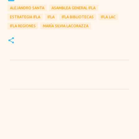
ALEJANDRO SANTA
ASAMBLEA GENERAL IFLA
ESTRATEGIA IFLA
IFLA
IFLA BIBLIOTECAS
IFLA LAC
IFLA REGIONES
MARÍA SILVIA LACORAZZA
C
o
m
e
n
t
a
r