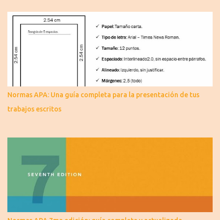
Normas APA: Una guía completa para la presentación de tus
trabajos escritos